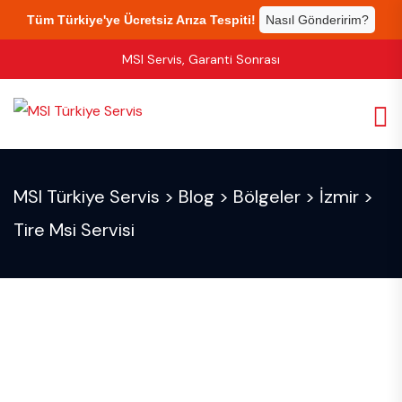
Tüm Türkiye'ye Ücretsiz Arıza Tespiti!
Nasıl Gönderirim?
MSI Servis, Garanti Sonrası
MSI Türkiye Servis
>
Blog
>
Bölgeler
>
İzmir
>
Tire Msi Servisi