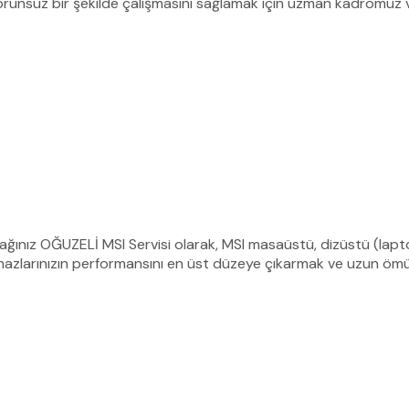
 sorunsuz bir şekilde çalışmasını sağlamak için uzman kadromuz 
ğınız OĞUZELİ MSI Servisi olarak, MSI masaüstü, dizüstü (laptop)
azlarınızın performansını en üst düzeye çıkarmak ve uzun ömür