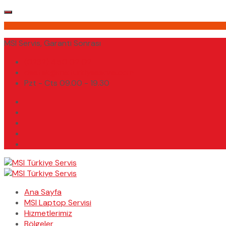
MSI Servis, Garanti Sonrası
(0232) 450 02 02
destek@msiturkiyeservis.com
Pzt - Cts 09.00 - 19.30
Ana Sayfa
MSI Laptop Servisi
Hizmetlerimiz
Bölgeler