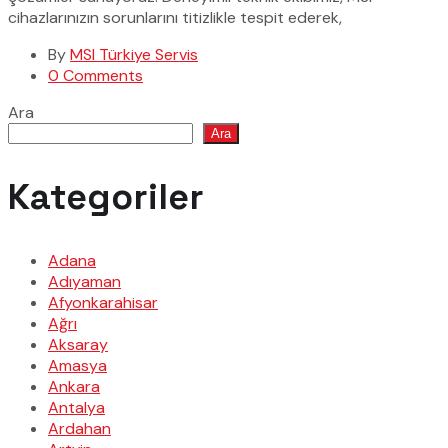
cihazlarınızın sorunlarını titizlikle tespit ederek,
By
MSI Türkiye Servis
0 Comments
Ara
Ara
Kategoriler
Adana
Adıyaman
Afyonkarahisar
Ağrı
Aksaray
Amasya
Ankara
Antalya
Ardahan