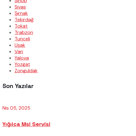
Sinop
Sivas
Şırnak
Tekirdağ
Tokat
Trabzon
Tunceli
Uşak
Van
Yalova
Yozgat
Zonguldak
Son Yazılar
Nis 05, 2025
Yığılca Msi Servisi