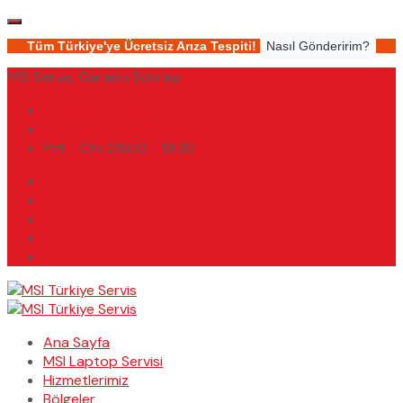
Tüm Türkiye'ye Ücretsiz Arıza Tespiti!
Nasıl Gönderirim?
MSI Servis, Garanti Sonrası
(0232) 450 02 02
destek@msiturkiyeservis.com
Pzt - Cts 09.00 - 19.30
Ana Sayfa
MSI Laptop Servisi
Hizmetlerimiz
Bölgeler