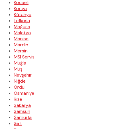
Kocaeli
Konya
Kütahya
Lefkoşa
Mağusa
Malatya
Manisa
Mardin
Mersin
MSI Servis
Muğla
Muş
Nevşehir
Niğde
Ordu
Osmaniye
Rize
Sakarya
Samsun
Şanlıurfa
Siirt