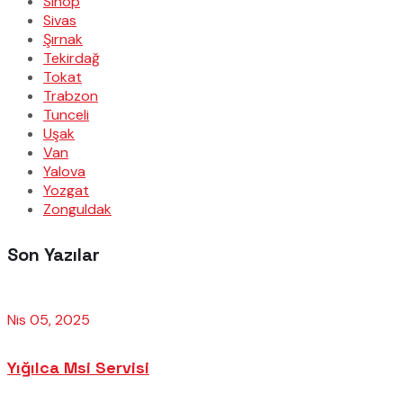
Sinop
Sivas
Şırnak
Tekirdağ
Tokat
Trabzon
Tunceli
Uşak
Van
Yalova
Yozgat
Zonguldak
Son Yazılar
Nis 05, 2025
Yığılca Msi Servisi