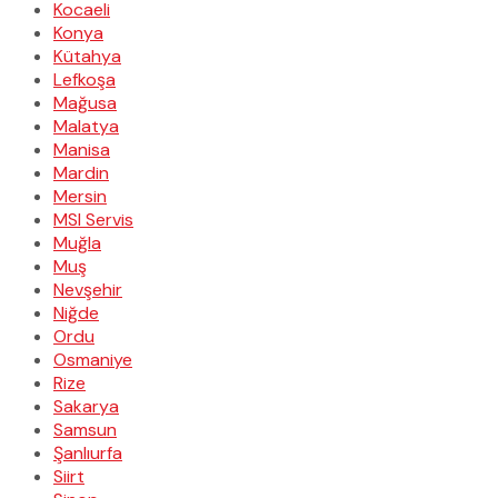
Kocaeli
Konya
Kütahya
Lefkoşa
Mağusa
Malatya
Manisa
Mardin
Mersin
MSI Servis
Muğla
Muş
Nevşehir
Niğde
Ordu
Osmaniye
Rize
Sakarya
Samsun
Şanlıurfa
Siirt