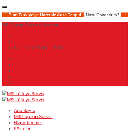
Tüm Türkiye'ye Ücretsiz Arıza Tespiti!
Nasıl Gönderirim?
MSI Servis, Garanti Sonrası
(0232) 450 02 02
destek@msiturkiyeservis.com
Pzt - Cts 09.00 - 19.30
Ana Sayfa
MSI Laptop Servisi
Hizmetlerimiz
Bölgeler