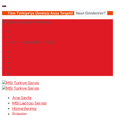
Tüm Türkiye'ye Ücretsiz Arıza Tespiti!
Nasıl Gönderirim?
MSI Servis, Garanti Sonrası
(0232) 450 02 02
destek@msiturkiyeservis.com
Pzt - Cts 09.00 - 19.30
Ana Sayfa
MSI Laptop Servisi
Hizmetlerimiz
Bölgeler