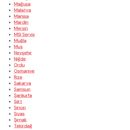
Mağusa
Malatya
Manisa
Mardin
Mersin
MSI Servis
Muğla
Muş
Nevşehir
Niğde
Ordu
Osmaniye
Rize
Sakarya
Samsun
Şanlıurfa
Siirt
Sinop
Sivas
Şırnak
Tekirdağ