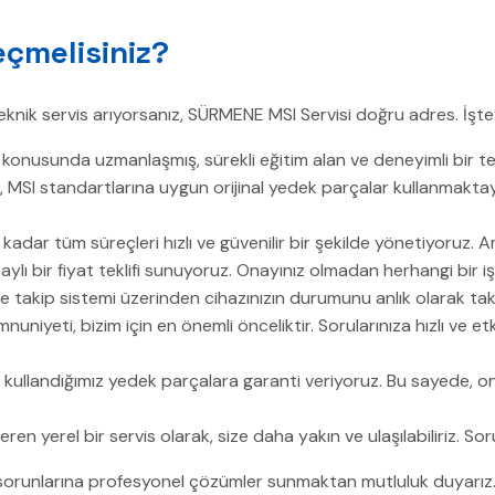
çmelisiniz?
teknik servis arıyorsanız, SÜRMENE MSI Servisi doğru adres. İşte 
 konusunda uzmanlaşmış, sürekli eğitim alan ve deneyimli bir te
, MSI standartlarına uygun orijinal yedek parçalar kullanmakta
adar tüm süreçleri hızlı ve güvenilir bir şekilde yönetiyoruz. Am
aylı bir fiyat teklifi sunuyoruz. Onayınız olmadan herhangi bir i
takip sistemi üzerinden cihazınızın durumunu anlık olarak takip
uniyeti, bizim için en önemli önceliktir. Sorularınıza hızlı ve 
 kullandığımız yedek parçalara garanti veriyoruz. Bu sayede, o
en yerel bir servis olarak, size daha yakın ve ulaşılabiliriz. Sor
 sorunlarına profesyonel çözümler sunmaktan mutluluk duyarız. Bi