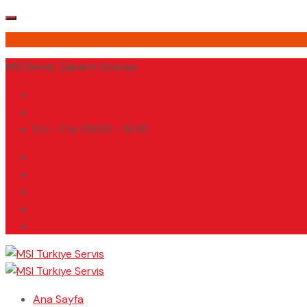
MSI Servis, Garanti Sonrası
(0232) 450 02 02
destek@msiturkiyeservis.com
Pzt - Cts 09.00 - 19.30
Ana Sayfa