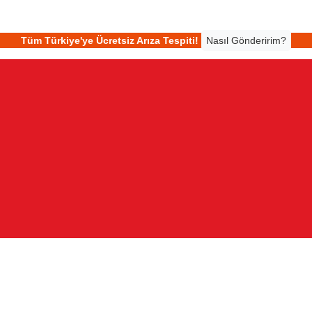
Tüm Türkiye'ye Ücretsiz Arıza Tespiti!
Nasıl Gönderirim?