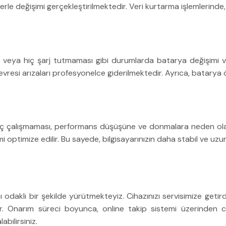
le değişimi gerçekleştirilmektedir. Veri kurtarma işlemlerinde, en
veya hiç şarj tutmaması gibi durumlarda batarya değişimi veya 
evresi arızaları profesyonelce giderilmektedir. Ayrıca, batarya
ın hiç çalışmaması, performans düşüşüne ve donmalara neden olabi
mi optimize edilir. Bu sayede, bilgisayarınızın daha stabil ve uzu
odaklı bir şekilde yürütmekteyiz. Cihazınızı servisimize getirdiğ
nır. Onarım süreci boyunca, online takip sistemi üzerinden ci
abilirsiniz.