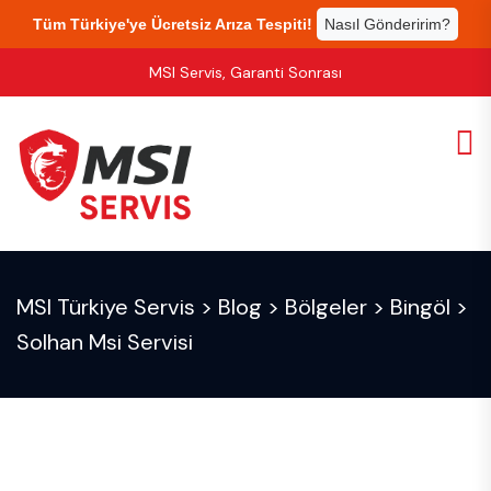
Tüm Türkiye'ye Ücretsiz Arıza Tespiti!
Nasıl Gönderirim?
MSI Servis, Garanti Sonrası
MSI Türkiye Servis
>
Blog
>
Bölgeler
>
Bingöl
>
Solhan Msi Servisi