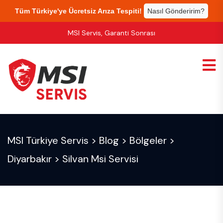
Tüm Türkiye'ye Ücretsiz Arıza Tespiti!
Nasıl Gönderirim?
MSI Servis, Garanti Sonrası
MSI Türkiye Servis
>
Blog
>
Bölgeler
>
Diyarbakır
>
Silvan Msi Servisi