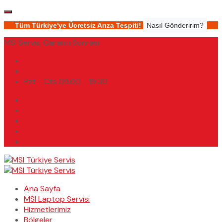
Tüm Türkiye'ye Ücretsiz Arıza Tespiti!
Nasıl Gönderirim?
MSI Servis, Garanti Sonrası
(0232) 450 02 02
destek@msiturkiyeservis.com
Pzt - Cts 09.00 - 19.30
Ana Sayfa
MSI Laptop Servisi
Hizmetlerimiz
Bölgeler