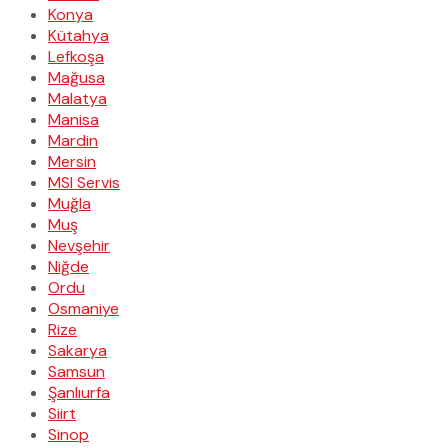
Konya
Kütahya
Lefkoşa
Mağusa
Malatya
Manisa
Mardin
Mersin
MSI Servis
Muğla
Muş
Nevşehir
Niğde
Ordu
Osmaniye
Rize
Sakarya
Samsun
Şanlıurfa
Siirt
Sinop