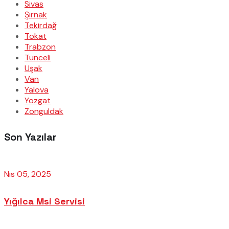
Sivas
Şırnak
Tekirdağ
Tokat
Trabzon
Tunceli
Uşak
Van
Yalova
Yozgat
Zonguldak
Son Yazılar
Nis 05, 2025
Yığılca Msi Servisi