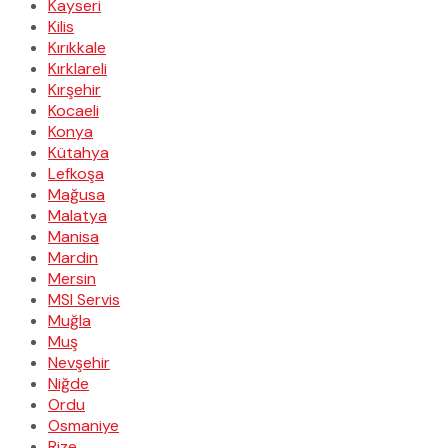
Kayseri
Kilis
Kırıkkale
Kırklareli
Kırşehir
Kocaeli
Konya
Kütahya
Lefkoşa
Mağusa
Malatya
Manisa
Mardin
Mersin
MSI Servis
Muğla
Muş
Nevşehir
Niğde
Ordu
Osmaniye
Rize