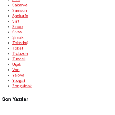
Sakarya
Samsun
Şanlıurfa
Siirt
Sinop
Sivas
Şırnak
Tekirdağ
Tokat
Trabzon
Tunceli
Uşak
Van
Yalova
Yozgat
Zonguldak
Son Yazılar