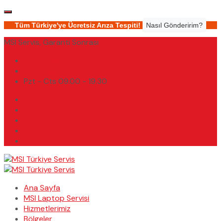
Tüm Türkiye'ye Ücretsiz Arıza Tespiti!
Nasıl Gönderirim?
MSI Servis, Garanti Sonrası
(0232) 450 02 02
destek@msiturkiyeservis.com
Pzt - Cts 09.00 - 19.30
Ana Sayfa
MSI Laptop Servisi
Hizmetlerimiz
Bölgeler