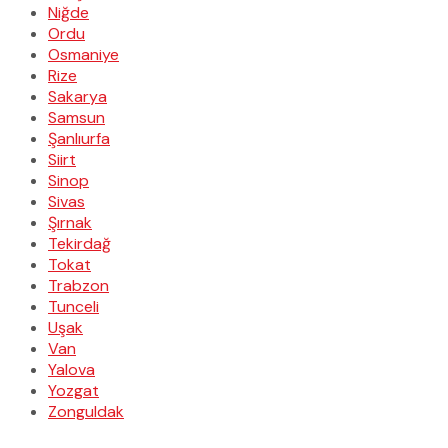
Niğde
Ordu
Osmaniye
Rize
Sakarya
Samsun
Şanlıurfa
Siirt
Sinop
Sivas
Şırnak
Tekirdağ
Tokat
Trabzon
Tunceli
Uşak
Van
Yalova
Yozgat
Zonguldak