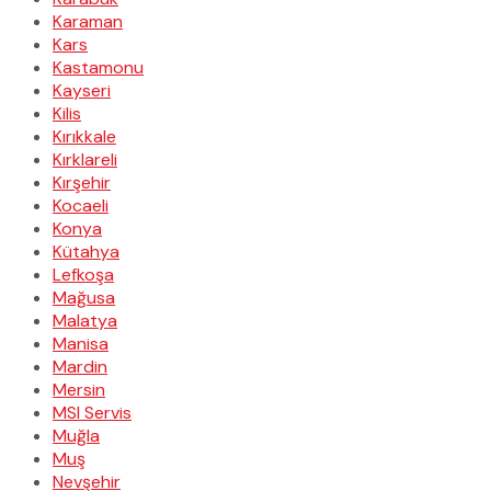
Karaman
Kars
Kastamonu
Kayseri
Kilis
Kırıkkale
Kırklareli
Kırşehir
Kocaeli
Konya
Kütahya
Lefkoşa
Mağusa
Malatya
Manisa
Mardin
Mersin
MSI Servis
Muğla
Muş
Nevşehir