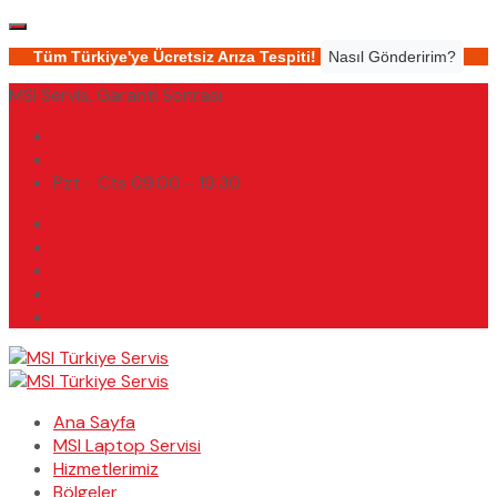
Tüm Türkiye'ye Ücretsiz Arıza Tespiti!
Nasıl Gönderirim?
MSI Servis, Garanti Sonrası
(0232) 450 02 02
destek@msiturkiyeservis.com
Pzt - Cts 09.00 - 19.30
Ana Sayfa
MSI Laptop Servisi
Hizmetlerimiz
Bölgeler