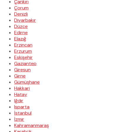
Çankırı
Çorum
Denizli
Diyarbakır
Düzce
Edirne
Elazığ
Erzincan
Erzurum
Eskişehir
Gaziantep
Giresun
Girne
Gümüşhane
Hakkari
Hatay
Iğdır
Isparta
İstanbul
İzmir
Kahramanmaraş
Karabük