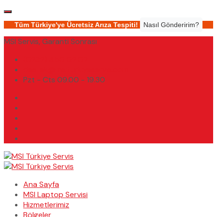
Tüm Türkiye'ye Ücretsiz Arıza Tespiti!
Nasıl Gönderirim?
MSI Servis, Garanti Sonrası
(0232) 450 02 02
destek@msiturkiyeservis.com
Pzt - Cts 09.00 - 19.30
Ana Sayfa
MSI Laptop Servisi
Hizmetlerimiz
Bölgeler