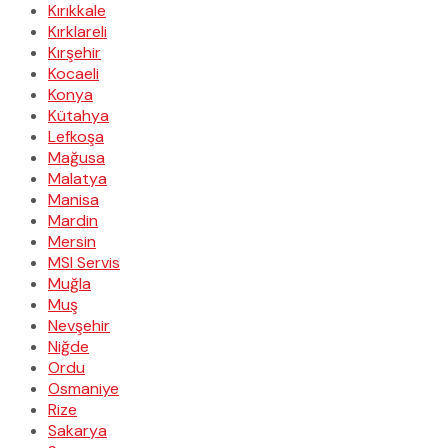
Kırıkkale
Kırklareli
Kırşehir
Kocaeli
Konya
Kütahya
Lefkoşa
Mağusa
Malatya
Manisa
Mardin
Mersin
MSI Servis
Muğla
Muş
Nevşehir
Niğde
Ordu
Osmaniye
Rize
Sakarya