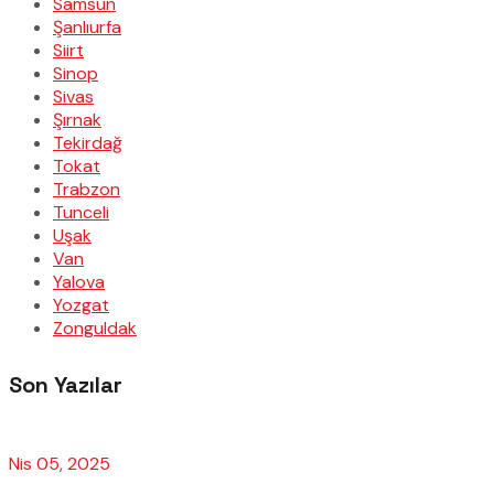
Samsun
Şanlıurfa
Siirt
Sinop
Sivas
Şırnak
Tekirdağ
Tokat
Trabzon
Tunceli
Uşak
Van
Yalova
Yozgat
Zonguldak
Son Yazılar
Nis 05, 2025