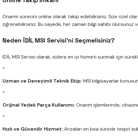
Online Takip İmkanı
Onarım sürecini online olarak takip edebilirsiniz. Size özel ol
öğrenebilirsiniz. Bu sayede, her zaman bilgi sahibi olursunuz v
Neden İDİL MSI Servisi’ni Seçmelisiniz?
İDİL MSI Servisi olarak, sizlere en iyi hizmeti sunmak için sürekli
*
Uzman ve Deneyimli Teknik Ekip:
MSI bilgisayarlar konusun
*
Orijinal Yedek Parça Kullanımı:
Onarım işlemlerinde, cihazın
*
Hızlı ve Güvenilir Hizmet:
Arızaları en kısa sürede tespit edi