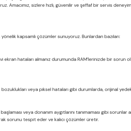
uz. Amacımız, sizlere hızlı, güvenilir ve şeffaf bir servis deneyi
na yönelik kapsamlı çözümler sunuyoruz. Bunlardan bazıları:
vi ekran hataları almanız durumunda RAM’lerinizde bir sorun ol
ozuklukları veya piksel hataları gibi durumlarda, orijinal yede
en başlaması veya donanım aygıtlarını tanımaması gibi sorunlar 
k sorunu tespit eder ve kalıcı çözümler üretir.