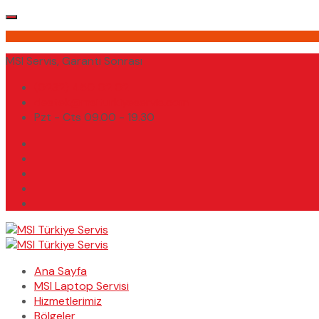
MSI Servis, Garanti Sonrası
(0232) 450 02 02
destek@msiturkiyeservis.com
Pzt - Cts 09.00 - 19.30
Ana Sayfa
MSI Laptop Servisi
Hizmetlerimiz
Bölgeler