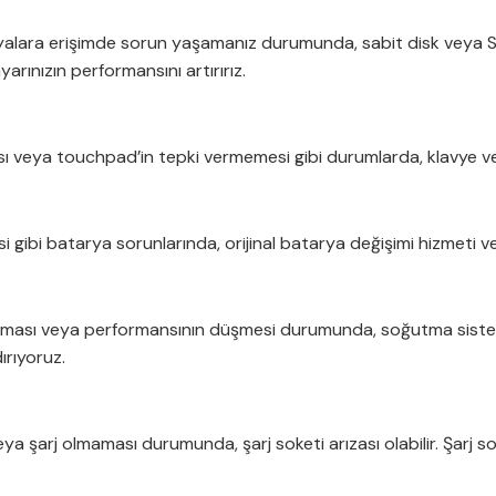
alara erişimde sorun yaşamanız durumunda, sabit disk veya SSD’
arınızın performansını artırırız.
sı veya touchpad’in tepki vermemesi gibi durumlarda, klavye v
 gibi batarya sorunlarında, orijinal batarya değişimi hizmeti ver
n artması veya performansının düşmesi durumunda, soğutma sistem
ırıyoruz.
 şarj olmaması durumunda, şarj soketi arızası olabilir. Şarj sok