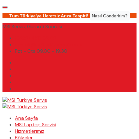
Tüm Türkiye'ye Ücretsiz Arıza Tespiti!
Nasıl Gönderirim?
MSI Servis, Garanti Sonrası
(0232) 450 02 02
destek@msiturkiyeservis.com
Pzt - Cts 09.00 - 19.30
Ana Sayfa
MSI Laptop Servisi
Hizmetlerimiz
Bölgeler