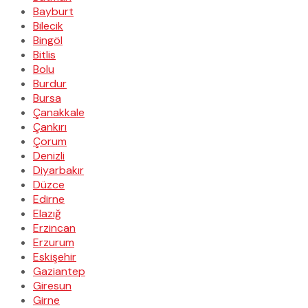
Bayburt
Bilecik
Bingöl
Bitlis
Bolu
Burdur
Bursa
Çanakkale
Çankırı
Çorum
Denizli
Diyarbakır
Düzce
Edirne
Elazığ
Erzincan
Erzurum
Eskişehir
Gaziantep
Giresun
Girne