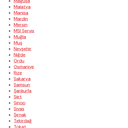
Mağusa
Malatya
Manisa
Mardin
Mersin
MSI Servis
Muğla
Muş
Nevşehir
Niğde
Ordu
Osmaniye
Rize
Sakarya
Samsun
Şanlıurfa
Siirt
Sinop
Sivas
Şırnak
Tekirdağ
Tokat