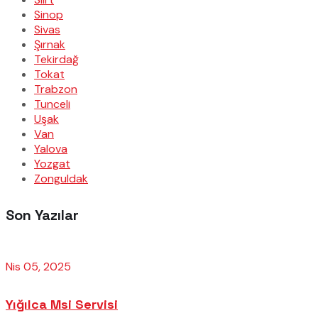
Sinop
Sivas
Şırnak
Tekirdağ
Tokat
Trabzon
Tunceli
Uşak
Van
Yalova
Yozgat
Zonguldak
Son Yazılar
Nis 05, 2025
Yığılca Msi Servisi