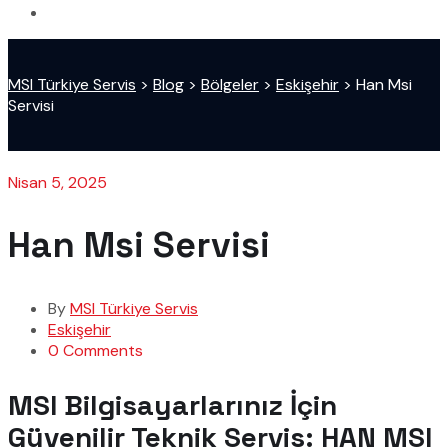
MSI Türkiye Servis
>
Blog
>
Bölgeler
>
Eskişehir
>
Han Msi
Servisi
Nisan 5, 2025
Han Msi Servisi
By
MSI Türkiye Servis
Eskişehir
0 Comments
MSI Bilgisayarlarınız İçin
Güvenilir Teknik Servis: HAN MSI