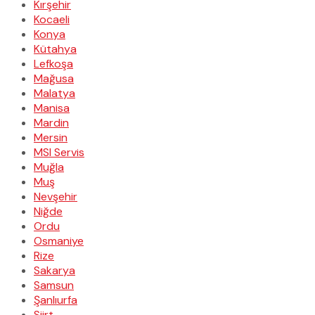
Kırşehir
Kocaeli
Konya
Kütahya
Lefkoşa
Mağusa
Malatya
Manisa
Mardin
Mersin
MSI Servis
Muğla
Muş
Nevşehir
Niğde
Ordu
Osmaniye
Rize
Sakarya
Samsun
Şanlıurfa
Siirt