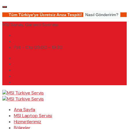
Tüm Türkiye'ye Ücretsiz Arıza Tespiti!
Nasıl Gönderirim?
MSI Servis, Garanti Sonrası
(0232) 450 02 02
destek@msiturkiyeservis.com
Pzt - Cts 09.00 - 19.30
Ana Sayfa
MSI Laptop Servisi
Hizmetlerimiz
Bölgeler