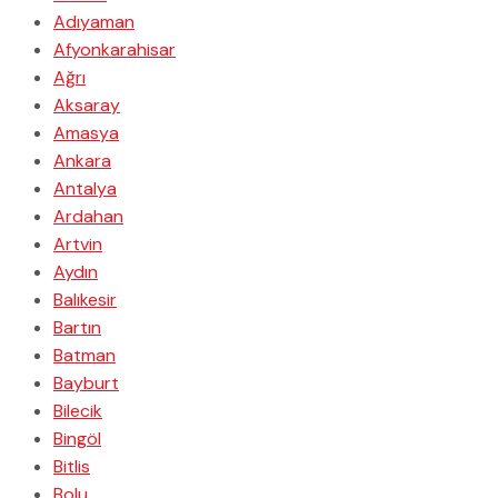
Adıyaman
Afyonkarahisar
Ağrı
Aksaray
Amasya
Ankara
Antalya
Ardahan
Artvin
Aydın
Balıkesir
Bartın
Batman
Bayburt
Bilecik
Bingöl
Bitlis
Bolu