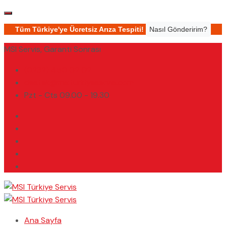
Tüm Türkiye'ye Ücretsiz Arıza Tespiti!
Nasıl Gönderirim?
MSI Servis, Garanti Sonrası
(0232) 450 02 02
destek@msiturkiyeservis.com
Pzt - Cts 09.00 - 19.30
Ana Sayfa