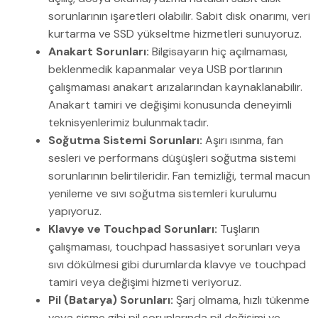
sorunlarının işaretleri olabilir. Sabit disk onarımı, veri
kurtarma ve SSD yükseltme hizmetleri sunuyoruz.
Anakart Sorunları:
Bilgisayarın hiç açılmaması,
beklenmedik kapanmalar veya USB portlarının
çalışmaması anakart arızalarından kaynaklanabilir.
Anakart tamiri ve değişimi konusunda deneyimli
teknisyenlerimiz bulunmaktadır.
Soğutma Sistemi Sorunları:
Aşırı ısınma, fan
sesleri ve performans düşüşleri soğutma sistemi
sorunlarının belirtileridir. Fan temizliği, termal macun
yenileme ve sıvı soğutma sistemleri kurulumu
yapıyoruz.
Klavye ve Touchpad Sorunları:
Tuşların
çalışmaması, touchpad hassasiyet sorunları veya
sıvı dökülmesi gibi durumlarda klavye ve touchpad
tamiri veya değişimi hizmeti veriyoruz.
Pil (Batarya) Sorunları:
Şarj olmama, hızlı tükenme
veya şişme gibi pil sorunlarında pil değişimi ve