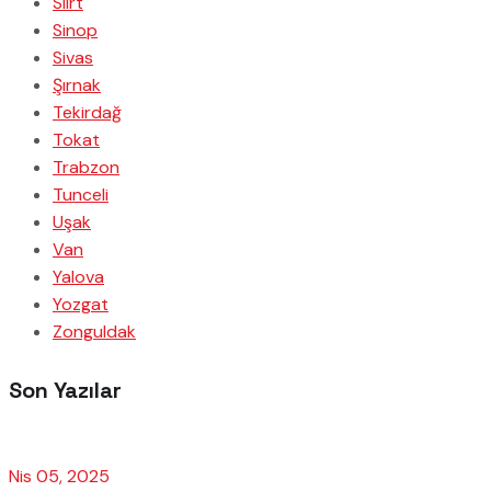
Siirt
Sinop
Sivas
Şırnak
Tekirdağ
Tokat
Trabzon
Tunceli
Uşak
Van
Yalova
Yozgat
Zonguldak
Son Yazılar
Nis 05, 2025