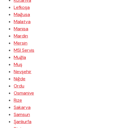
Kütahya
Lefkoşa
Mağusa
Malatya
Manisa
Mardin
Mersin
MSI Servis
Muğla
Muş
Nevşehir
Niğde
Ordu
Osmaniye
Rize
Sakarya
Samsun
Şanlıurfa