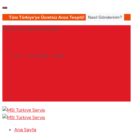
Tüm Türkiye'ye Ücretsiz Arıza Tespiti!
Nasıl Gönderirim?
MSI Servis, Garanti Sonrası
(0232) 450 02 02
destek@msiturkiyeservis.com
Pzt - Cts 09.00 - 19.30
Ana Sayfa