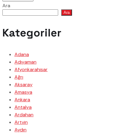
Ara
Ara
Kategoriler
Adana
Adıyaman
Afyonkarahisar
Ağrı
Aksaray
Amasya
Ankara
Antalya
Ardahan
Artvin
Aydın