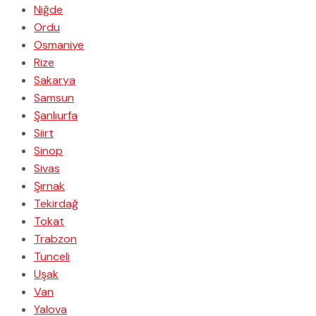
Niğde
Ordu
Osmaniye
Rize
Sakarya
Samsun
Şanlıurfa
Siirt
Sinop
Sivas
Şırnak
Tekirdağ
Tokat
Trabzon
Tunceli
Uşak
Van
Yalova