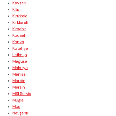
Kayseri
Kilis
Kırıkkale
Kırklareli
Kırşehir
Kocaeli
Konya
Kütahya
Lefkoşa
Mağusa
Malatya
Manisa
Mardin
Mersin
MSI Servis
Muğla
Muş
Nevşehir