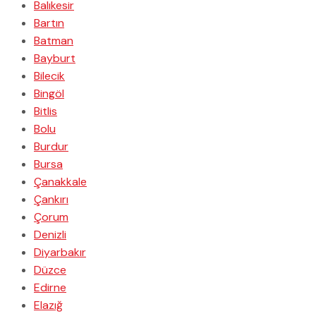
Balıkesir
Bartın
Batman
Bayburt
Bilecik
Bingöl
Bitlis
Bolu
Burdur
Bursa
Çanakkale
Çankırı
Çorum
Denizli
Diyarbakır
Düzce
Edirne
Elazığ