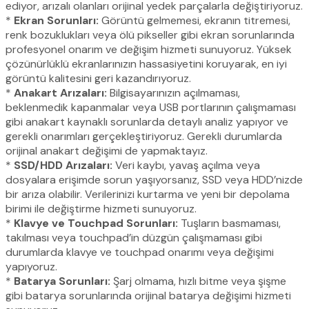
ediyor, arızalı olanları orijinal yedek parçalarla değiştiriyoruz.
*
Ekran Sorunları:
Görüntü gelmemesi, ekranın titremesi,
renk bozuklukları veya ölü pikseller gibi ekran sorunlarında
profesyonel onarım ve değişim hizmeti sunuyoruz. Yüksek
çözünürlüklü ekranlarınızın hassasiyetini koruyarak, en iyi
görüntü kalitesini geri kazandırıyoruz.
*
Anakart Arızaları:
Bilgisayarınızın açılmaması,
beklenmedik kapanmalar veya USB portlarının çalışmaması
gibi anakart kaynaklı sorunlarda detaylı analiz yapıyor ve
gerekli onarımları gerçekleştiriyoruz. Gerekli durumlarda
orijinal anakart değişimi de yapmaktayız.
*
SSD/HDD Arızaları:
Veri kaybı, yavaş açılma veya
dosyalara erişimde sorun yaşıyorsanız, SSD veya HDD’nizde
bir arıza olabilir. Verilerinizi kurtarma ve yeni bir depolama
birimi ile değiştirme hizmeti sunuyoruz.
*
Klavye ve Touchpad Sorunları:
Tuşların basmaması,
takılması veya touchpad’in düzgün çalışmaması gibi
durumlarda klavye ve touchpad onarımı veya değişimi
yapıyoruz.
*
Batarya Sorunları:
Şarj olmama, hızlı bitme veya şişme
gibi batarya sorunlarında orijinal batarya değişimi hizmeti