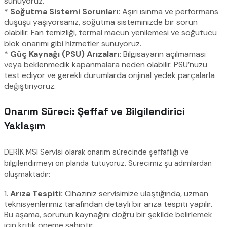
sunuyoruz.
*
Soğutma Sistemi Sorunları:
Aşırı ısınma ve performans
düşüşü yaşıyorsanız, soğutma sisteminizde bir sorun
olabilir. Fan temizliği, termal macun yenilemesi ve soğutucu
blok onarımı gibi hizmetler sunuyoruz.
*
Güç Kaynağı (PSU) Arızaları:
Bilgisayarın açılmaması
veya beklenmedik kapanmalara neden olabilir. PSU’nuzu
test ediyor ve gerekli durumlarda orijinal yedek parçalarla
değiştiriyoruz.
Onarım Süreci: Şeffaf ve Bilgilendirici
Yaklaşım
DERİK MSI Servisi olarak onarım sürecinde şeffaflığı ve
bilgilendirmeyi ön planda tutuyoruz. Sürecimiz şu adımlardan
oluşmaktadır:
1.
Arıza Tespiti:
Cihazınız servisimize ulaştığında, uzman
teknisyenlerimiz tarafından detaylı bir arıza tespiti yapılır.
Bu aşama, sorunun kaynağını doğru bir şekilde belirlemek
için kritik öneme sahiptir.