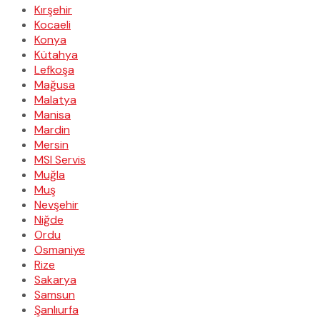
Kırşehir
Kocaeli
Konya
Kütahya
Lefkoşa
Mağusa
Malatya
Manisa
Mardin
Mersin
MSI Servis
Muğla
Muş
Nevşehir
Niğde
Ordu
Osmaniye
Rize
Sakarya
Samsun
Şanlıurfa