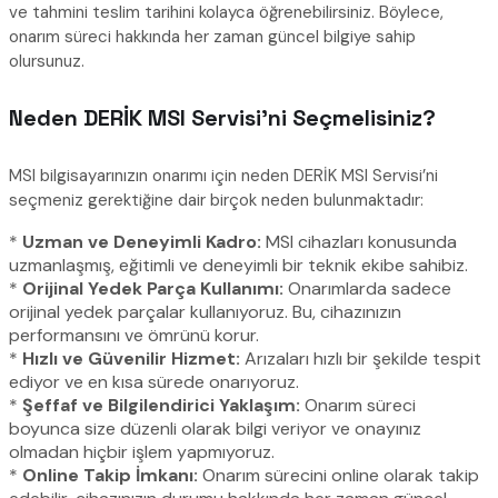
ve tahmini teslim tarihini kolayca öğrenebilirsiniz. Böylece,
onarım süreci hakkında her zaman güncel bilgiye sahip
olursunuz.
Neden DERİK MSI Servisi’ni Seçmelisiniz?
MSI bilgisayarınızın onarımı için neden DERİK MSI Servisi’ni
seçmeniz gerektiğine dair birçok neden bulunmaktadır:
*
Uzman ve Deneyimli Kadro:
MSI cihazları konusunda
uzmanlaşmış, eğitimli ve deneyimli bir teknik ekibe sahibiz.
*
Orijinal Yedek Parça Kullanımı:
Onarımlarda sadece
orijinal yedek parçalar kullanıyoruz. Bu, cihazınızın
performansını ve ömrünü korur.
*
Hızlı ve Güvenilir Hizmet:
Arızaları hızlı bir şekilde tespit
ediyor ve en kısa sürede onarıyoruz.
*
Şeffaf ve Bilgilendirici Yaklaşım:
Onarım süreci
boyunca size düzenli olarak bilgi veriyor ve onayınız
olmadan hiçbir işlem yapmıyoruz.
*
Online Takip İmkanı:
Onarım sürecini online olarak takip