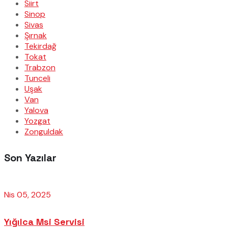
Siirt
Sinop
Sivas
Şırnak
Tekirdağ
Tokat
Trabzon
Tunceli
Uşak
Van
Yalova
Yozgat
Zonguldak
Son Yazılar
Nis 05, 2025
Yığılca Msi Servisi