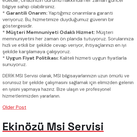
edebilir, cihazınızın durumu hakkında her zaman güncel
bilgiye sahip olabilirsiniz.
*
Garantili Onarım:
Yaptığımız onarımlara garanti
veriyoruz. Bu, hizmetimize duyduğumuz güvenin bir
göstergesidir.
*
Müşteri Memnuniyeti Odaklı Hizmet:
Müşteri
memnuniyetini her zaman ön planda tutuyoruz. Sorularınıza
hızlı ve etkili bir şekilde cevap veriyor, ihtiyaçlarınızı en iyi
şekilde karşılamaya çalışıyoruz.
*
Uygun Fiyat Politikası:
Kaliteli hizmeti uygun fiyatlarla
sunuyoruz.
DERİK MSI Servisi olarak, MSI bilgisayarlarınızın uzun ömürlü ve
sorunsuz bir şekilde çalışmasını sağlamak için elimizden gelenin
en iyisini yapmaya hazırız. Bize ulaşın ve profesyonel
hizmetlerimizden yararlanın.
Older Post
Ekinözü Msi Servisi