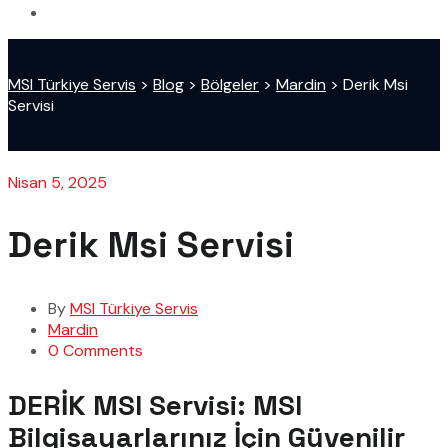
MSI Türkiye Servis
>
Blog
>
Bölgeler
>
Mardin
>
Derik Msi
Servisi
Nisan 5, 2025
Derik Msi Servisi
By
MSI Türkiye Servis
Mardin
0 Comments
DERİK MSI Servisi: MSI
Bilgisayarlarınız İçin Güvenilir