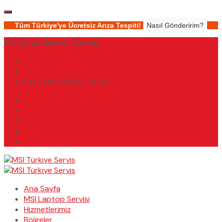
Tüm Türkiye'ye Ücretsiz Arıza Tespiti!
Nasıl Gönderirim?
MSI Servis, Garanti Sonrası
(0232) 450 02 02
destek@msiturkiyeservis.com
Pzt - Cts 09.00 - 19.30
Ana Sayfa
MSI Laptop Servisi
Hizmetlerimiz
Bölgeler