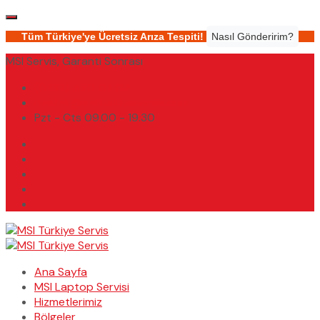
Tüm Türkiye'ye Ücretsiz Arıza Tespiti!
Nasıl Gönderirim?
MSI Servis, Garanti Sonrası
(0232) 450 02 02
destek@msiturkiyeservis.com
Pzt - Cts 09.00 - 19.30
Ana Sayfa
MSI Laptop Servisi
Hizmetlerimiz
Bölgeler