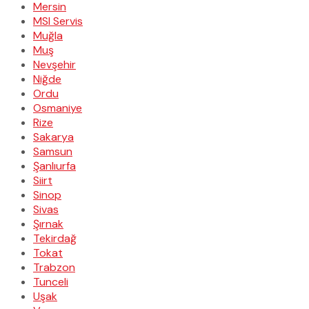
Mersin
MSI Servis
Muğla
Muş
Nevşehir
Niğde
Ordu
Osmaniye
Rize
Sakarya
Samsun
Şanlıurfa
Siirt
Sinop
Sivas
Şırnak
Tekirdağ
Tokat
Trabzon
Tunceli
Uşak