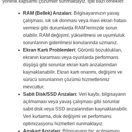
yönelik kapsamlı çözümler sunmaktayız. İşte bazı örnekler:
RAM (Bellek) Arızaları:
Bilgisayarınızın yavaş
çalışması, sık sık donması veya mavi ekran hatası
vermesi gibi durumlarda RAM’lerinizde sorun
olabilir. RAM değişimi, yükseltmesi ve uyumluluk
sorunlarının giderilmesi konularında uzmanız.
Ekran Kartı Problemleri:
Görüntü bozuklukları,
ekranın kararması veya oyunlarda performans
düşüşü gibi sorunlar ekran kartı arızalarından
kaynaklanabilir. Ekran kartı onarımı, değişimi ve
sürücü sorunlarının çözümü hizmetlerimiz
mevcuttur.
Sabit Disk/SSD Arızaları:
Veri kaybı, bilgisayarın
açılmaması veya yavaş çalışması gibi sorunlar
sabit disk veya SSD arızalarından kaynaklanabilir.
Veri kurtarma, disk değişimi ve performans
optimizasyonu hizmetleri sunmaktayız.
Anakart Arızaları:
Bilgisayarın hiç açılmaması,