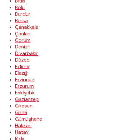
Bitlis
Bolu
Burdur
Bursa
Çanakkale
Çankırı
Çorum
Denizli
Diyarbakır
Düzce
Edirne
Elazığ
Erzincan
Erzurum
Eskişehir
Gaziantep
Giresun
Girne
Gümüşhane
Hakkari
Hatay
Iğdır