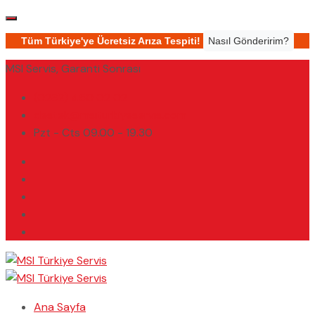
Tüm Türkiye'ye Ücretsiz Arıza Tespiti!
Nasıl Gönderirim?
MSI Servis, Garanti Sonrası
(0232) 450 02 02
destek@msiturkiyeservis.com
Pzt - Cts 09.00 - 19.30
Ana Sayfa