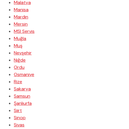
Malatya
Manisa
Mardin
Mersin
MSI Servis
Muğla
Muş
Nevşehir
Niğde
Ordu
Osmaniye
Rize
Sakarya
Samsun
Şanlıurfa
Siirt
Sinop
Sivas