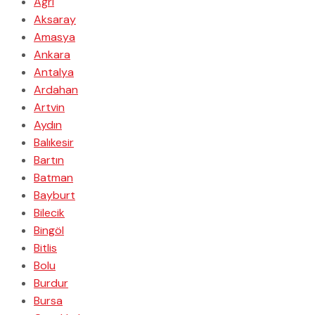
Ağrı
Aksaray
Amasya
Ankara
Antalya
Ardahan
Artvin
Aydın
Balıkesir
Bartın
Batman
Bayburt
Bilecik
Bingöl
Bitlis
Bolu
Burdur
Bursa