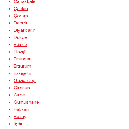
Çanakkale
Çankırı
Çorum
Denizli
Diyarbakır
Düzce
Edirne
Elazığ
Erzincan
Erzurum
Eskişehir
Gaziantep
Giresun
Girne
Gümüşhane
Hakkari
Hatay
Iğdır