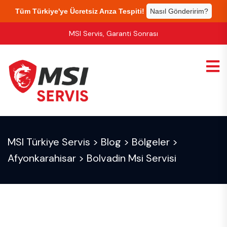
Tüm Türkiye'ye Ücretsiz Arıza Tespiti!
Nasıl Gönderirim?
MSI Servis, Garanti Sonrası
MSI Türkiye Servis
>
Blog
>
Bölgeler
>
Afyonkarahisar
>
Bolvadin Msi Servisi