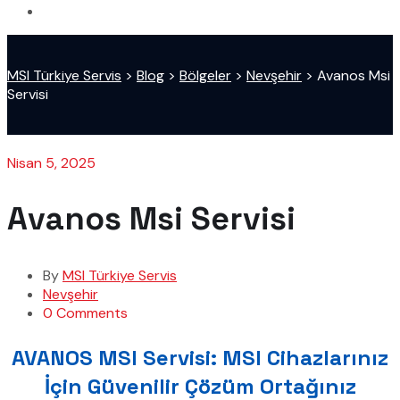
MSI Türkiye Servis
>
Blog
>
Bölgeler
>
Nevşehir
>
Avanos Msi
Servisi
Nisan 5, 2025
Avanos Msi Servisi
By
MSI Türkiye Servis
Nevşehir
0 Comments
AVANOS MSI Servisi: MSI Cihazlarınız
İçin Güvenilir Çözüm Ortağınız