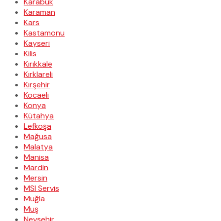
Karabük
Karaman
Kars
Kastamonu
Kayseri
Kilis
Kırıkkale
Kırklareli
Kırşehir
Kocaeli
Konya
Kütahya
Lefkoşa
Mağusa
Malatya
Manisa
Mardin
Mersin
MSI Servis
Muğla
Muş
Nevşehir