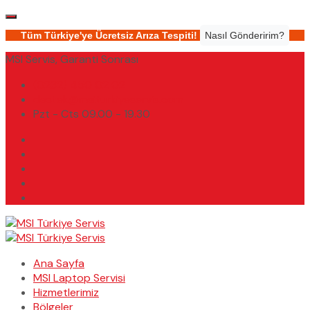
Tüm Türkiye'ye Ücretsiz Arıza Tespiti!
Nasıl Gönderirim?
MSI Servis, Garanti Sonrası
(0232) 450 02 02
destek@msiturkiyeservis.com
Pzt - Cts 09.00 - 19.30
Ana Sayfa
MSI Laptop Servisi
Hizmetlerimiz
Bölgeler