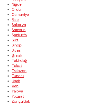
Niğde
Ordu
Osmaniye
Rize
Sakarya
Samsun
Şanlıurfa
Siirt
Sinop
Sivas
Şırnak
Tekirdağ
Tokat
Trabzon
Tunceli
Uşak
Van
Yalova
Yozgat
Zonguldak