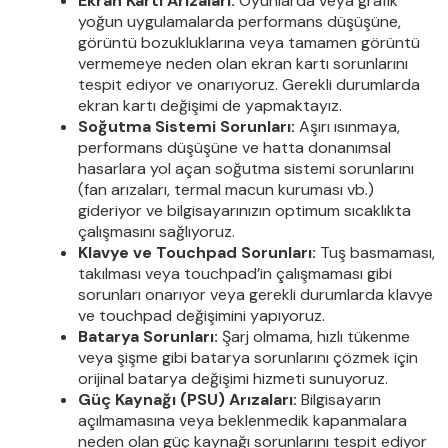
Ekran Kartı Arızaları:
Oyunlarda veya grafik
yoğun uygulamalarda performans düşüşüne,
görüntü bozukluklarına veya tamamen görüntü
vermemeye neden olan ekran kartı sorunlarını
tespit ediyor ve onarıyoruz. Gerekli durumlarda
ekran kartı değişimi de yapmaktayız.
Soğutma Sistemi Sorunları:
Aşırı ısınmaya,
performans düşüşüne ve hatta donanımsal
hasarlara yol açan soğutma sistemi sorunlarını
(fan arızaları, termal macun kuruması vb.)
gideriyor ve bilgisayarınızın optimum sıcaklıkta
çalışmasını sağlıyoruz.
Klavye ve Touchpad Sorunları:
Tuş basmaması,
takılması veya touchpad’in çalışmaması gibi
sorunları onarıyor veya gerekli durumlarda klavye
ve touchpad değişimini yapıyoruz.
Batarya Sorunları:
Şarj olmama, hızlı tükenme
veya şişme gibi batarya sorunlarını çözmek için
orijinal batarya değişimi hizmeti sunuyoruz.
Güç Kaynağı (PSU) Arızaları:
Bilgisayarın
açılmamasına veya beklenmedik kapanmalara
neden olan güç kaynağı sorunlarını tespit ediyor