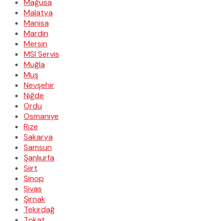
Mağusa
Malatya
Manisa
Mardin
Mersin
MSI Servis
Muğla
Muş
Nevşehir
Niğde
Ordu
Osmaniye
Rize
Sakarya
Samsun
Şanlıurfa
Siirt
Sinop
Sivas
Şırnak
Tekirdağ
Tokat