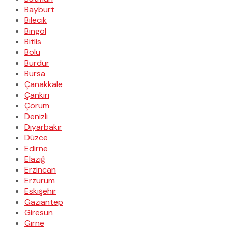
Bayburt
Bilecik
Bingöl
Bitlis
Bolu
Burdur
Bursa
Çanakkale
Çankırı
Çorum
Denizli
Diyarbakır
Düzce
Edirne
Elazığ
Erzincan
Erzurum
Eskişehir
Gaziantep
Giresun
Girne