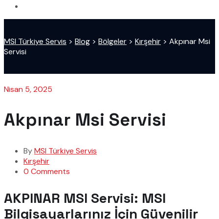
MSI Türkiye Servis
>
Blog
>
Bölgeler
>
Kırşehir
>
Akpınar Msi
Servisi
Nisan 5, 2025
Akpınar Msi Servisi
By
MSI Türkiye Servis
Kırşehir
0 Comments
AKPINAR MSI Servisi: MSI
Bilgisayarlarınız İçin Güvenilir