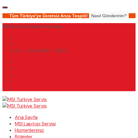
Tüm Türkiye'ye Ücretsiz Arıza Tespiti!
Nasıl Gönderirim?
MSI Servis, Garanti Sonrası
(0232) 450 02 02
destek@msiturkiyeservis.com
Pzt - Cts 09.00 - 19.30
Ana Sayfa
MSI Laptop Servisi
Hizmetlerimiz
Bölgeler