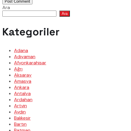
Post Comment
Ara
Ara
Kategoriler
Adana
Adıyaman
Afyonkarahisar
Ağrı
Aksaray
Amasya
Ankara
Antalya
Ardahan
Artvin
Aydın
Balıkesir
Bartın
Batman