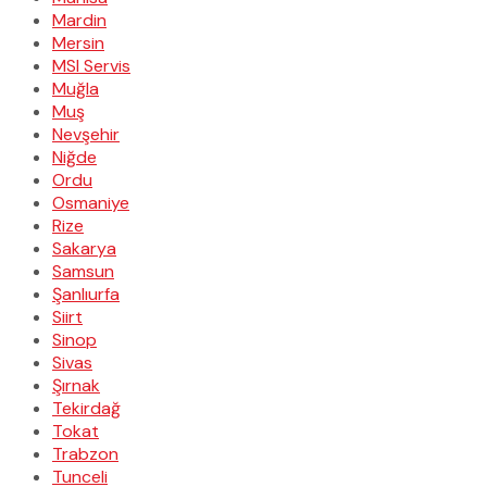
Mardin
Mersin
MSI Servis
Muğla
Muş
Nevşehir
Niğde
Ordu
Osmaniye
Rize
Sakarya
Samsun
Şanlıurfa
Siirt
Sinop
Sivas
Şırnak
Tekirdağ
Tokat
Trabzon
Tunceli