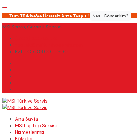
Tüm Türkiye'ye Ücretsiz Arıza Tespiti!
Nasıl Gönderirim?
MSI Servis, Garanti Sonrası
(0232) 450 02 02
destek@msiturkiyeservis.com
Pzt - Cts 09.00 - 19.30
Ana Sayfa
MSI Laptop Servisi
Hizmetlerimiz
Bölgeler