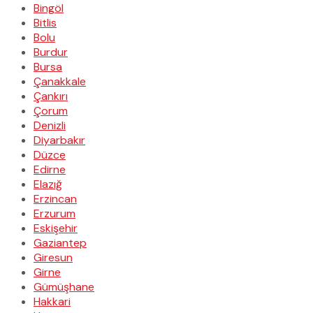
Bingöl
Bitlis
Bolu
Burdur
Bursa
Çanakkale
Çankırı
Çorum
Denizli
Diyarbakır
Düzce
Edirne
Elazığ
Erzincan
Erzurum
Eskişehir
Gaziantep
Giresun
Girne
Gümüşhane
Hakkari