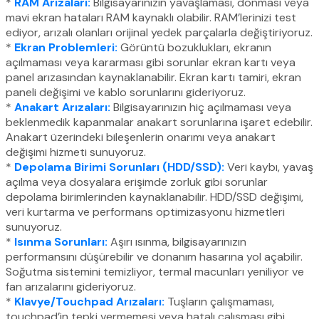
*
RAM Arızaları:
Bilgisayarınızın yavaşlaması, donması veya
mavi ekran hataları RAM kaynaklı olabilir. RAM’lerinizi test
ediyor, arızalı olanları orijinal yedek parçalarla değiştiriyoruz.
*
Ekran Problemleri:
Görüntü bozuklukları, ekranın
açılmaması veya kararması gibi sorunlar ekran kartı veya
panel arızasından kaynaklanabilir. Ekran kartı tamiri, ekran
paneli değişimi ve kablo sorunlarını gideriyoruz.
*
Anakart Arızaları:
Bilgisayarınızın hiç açılmaması veya
beklenmedik kapanmalar anakart sorunlarına işaret edebilir.
Anakart üzerindeki bileşenlerin onarımı veya anakart
değişimi hizmeti sunuyoruz.
*
Depolama Birimi Sorunları (HDD/SSD):
Veri kaybı, yavaş
açılma veya dosyalara erişimde zorluk gibi sorunlar
depolama birimlerinden kaynaklanabilir. HDD/SSD değişimi,
veri kurtarma ve performans optimizasyonu hizmetleri
sunuyoruz.
*
Isınma Sorunları:
Aşırı ısınma, bilgisayarınızın
performansını düşürebilir ve donanım hasarına yol açabilir.
Soğutma sistemini temizliyor, termal macunları yeniliyor ve
fan arızalarını gideriyoruz.
*
Klavye/Touchpad Arızaları:
Tuşların çalışmaması,
touchpad’in tepki vermemesi veya hatalı çalışması gibi