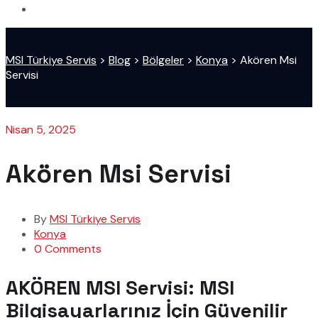
MSI Türkiye Servis
>
Blog
>
Bölgeler
>
Konya
>
Akören Msi
Servisi
Nisan 5, 2025
Akören Msi Servisi
By
MSI Türkiye Servis
Konya
0 Comments
AKÖREN MSI Servisi: MSI
Bilgisayarlarınız İçin Güvenilir