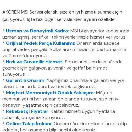
AKÖREN MSI Servisi olarak, size en iyi hizmeti sunmak için
çalışıyoruz. İşte bizi diğer servislerden ayıran özellikler:
*
Uzman ve Deneyimli Kadro:
MSI bilgisayarlar konusunda
uzmanlaşmış, sertifikalı teknisyenlerimizle hizmet veriyoruz.
*
Orijinal Yedek Parça Kullanımı:
Onarımlarda sadece
orijinal yedek parçalar kullanarak, cihazınızın performansını
ve ömrünü koruyoruz.
*
Hızlı ve Güvenilir Hizmet:
Sorunlarınızı en kısa sürede
çözmek için çalışıyor, güvenilir ve şeffaf bir hizmet
sunuyoruz.
*
Garantili Onarım:
Yaptığımız onarımlara garanti veriyor,
olası sorunlarda ücretsiz destek sağlıyoruz.
*
Müşteri Memnuniyeti Odaklı Yaklaşım:
Müşteri
memnuniyetini her zaman ön planda tutuyor, size en iyi
deneyimi yaşatmak için çabalıyoruz.
*
Rekabetçi Fiyatlar:
Kaliteli hizmeti uygun fiyatlarla
sunarak, bütçenizi koruyoruz.
*
Online Takip İmkanı:
Onarım sürecini online olarak takip
edebilir, her aşamada bilgi sahibi olabilirsiniz.