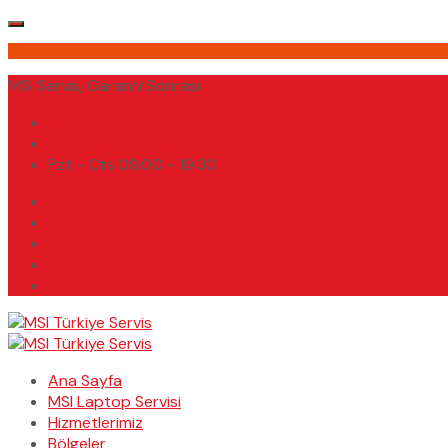
MSI Servis, Garanti Sonrası
(0232) 450 02 02
destek@msiturkiyeservis.com
Pzt - Cts 09.00 - 19.30
Ana Sayfa
MSI Laptop Servisi
Hizmetlerimiz
Bölgeler